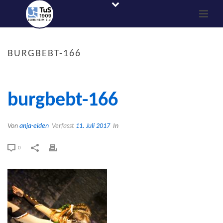
BURGBEBT-166
burgbebt-166
Von
anja-eiden
Verfasst
11. Juli 2017
In
0