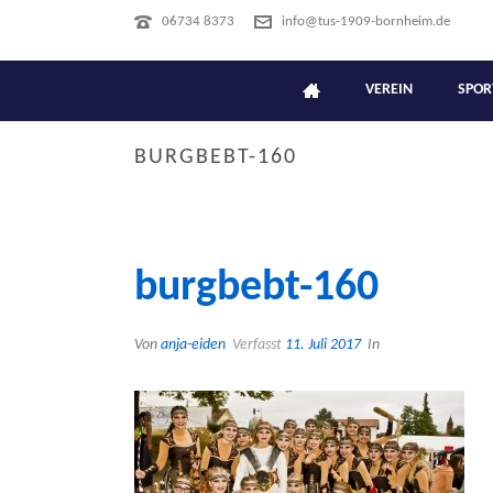
06734 8373
info@tus-1909-bornheim.de
VEREIN
SPOR
BURGBEBT-160
burgbebt-160
Von
anja-eiden
Verfasst
11. Juli 2017
In